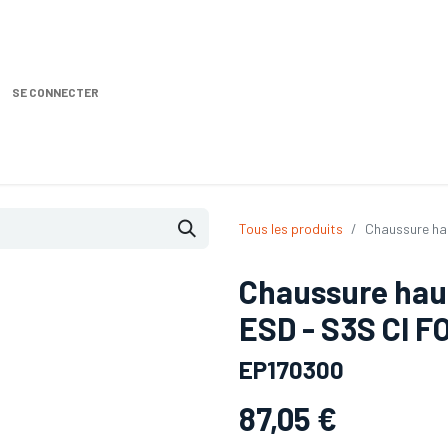
SE CONNECTER
Nos produits
Location DISTRIPLUS
Demande de SA
Tous les produits
Chaussure hau
Chaussure haut
ESD - S3S CI F
EP170300
87,05
€