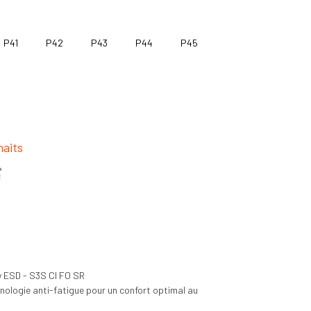
P41
P42
P43
P44
P45
haits
y ESD - S3S CI FO SR
hnologie anti-fatigue pour un confort optimal au