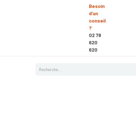
Besoin
d’un
conseil
?
02 78
620
620