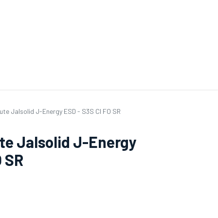
V
Nos services
Aides au choix
FAQ
Tout savoir sur les gants
Conta
te Jalsolid J-Energy ESD - S3S CI FO SR
e Jalsolid J-Energy
O SR