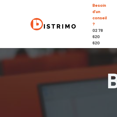
Besoin
d’un
conseil
?
02 78
620
620
B