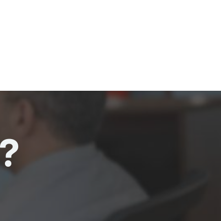
ande de SAV
Nos services
Aides au choix
FAQ
Tout savoir sur les gan
 ?