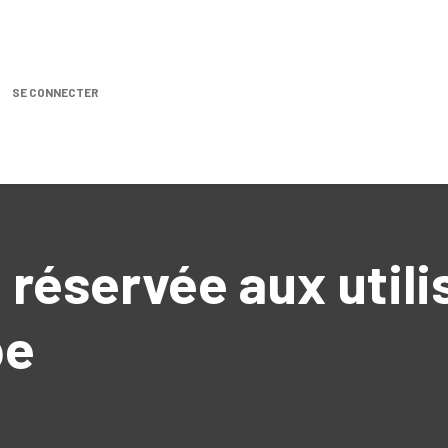
SE CONNECTER
Nos produits
Location DISTRIPLUS
Demande de SA
e réservée aux util
pe