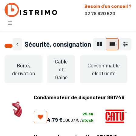
Besoin d’un conseil ?
02 78 620 620
Sécurité, consignation
Câble
Boite,
Consommable
et
dérivation
électricité
Gaine
Condamnateur de disjoncteur 861746
25
en
4,79
€
CO007757
stock