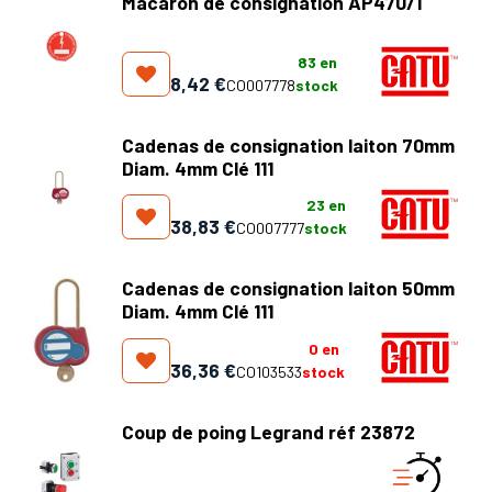
Macaron de consignation AP470/1
83
en
8,42
€
CO007778
stock
Cadenas de consignation laiton 70mm
Diam. 4mm Clé 111
23
en
38,83
€
CO007777
stock
Cadenas de consignation laiton 50mm
Diam. 4mm Clé 111
0
en
36,36
€
CO103533
stock
Coup de poing Legrand réf 23872