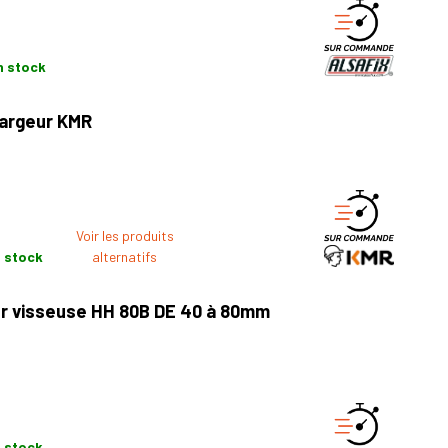
n stock
hargeur KMR
Voir les produits
 stock
alternatifs
ur visseuse HH 80B DE 40 à 80mm
 stock