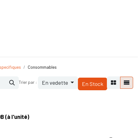
ande de SAV
Nos services
Aides au choix
FAQ
Tout savoir sur les gan
specifiques
Consommables
En vedette
Trier par :
En Stock
 (à l'unité)