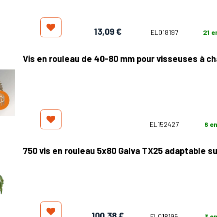
13,09
€
EL018197
21
e
Vis en rouleau de 40-80 mm pour visseuses à c
EL152427
6
en
750 vis en rouleau 5x80 Galva TX25 adaptable s
100,38
€
EL018195
3
en