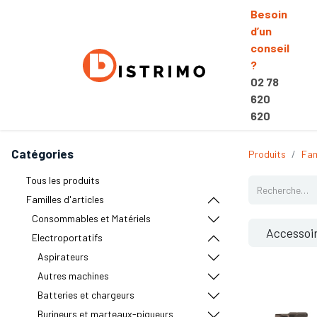
Besoin
d’un
conseil
?
02 78
620
620
Catégories
Produits
Fam
Tous les produits
Familles d'articles
Consommables et Matériels
Accessoi
Electroportatifs
Aspirateurs
Autres machines
Batteries et chargeurs
Burineurs et marteaux-piqueurs