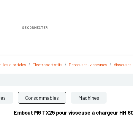
SE CONNECTER
Nos produits
Location DISTRIPLUS
Dem
illes d'articles
Electroportatifs
Perceuses, visseuses
Visseuses 
res
Consommables
Machines
Embout M6 TX25 pour visseuse à chargeur HH 80B