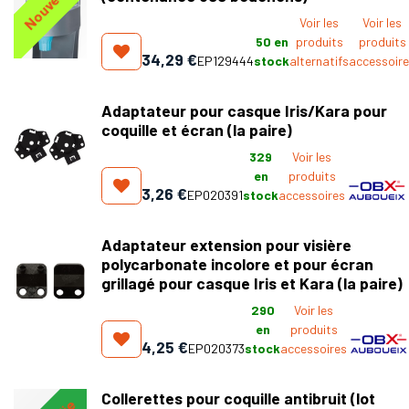
Nouveau !
Voir les
Voir les
50
en
produits
produits
34,29
€
EP129444
stock
alternatifs
accessoir
Adaptateur pour casque Iris/Kara pour
coquille et écran (la paire)
329
Voir les
en
produits
3,26
€
EP020391
stock
accessoires
Adaptateur extension pour visière
polycarbonate incolore et pour écran
grillagé pour casque Iris et Kara (la paire)
290
Voir les
en
produits
4,25
€
EP020373
stock
accessoires
Collerettes pour coquille antibruit (lot