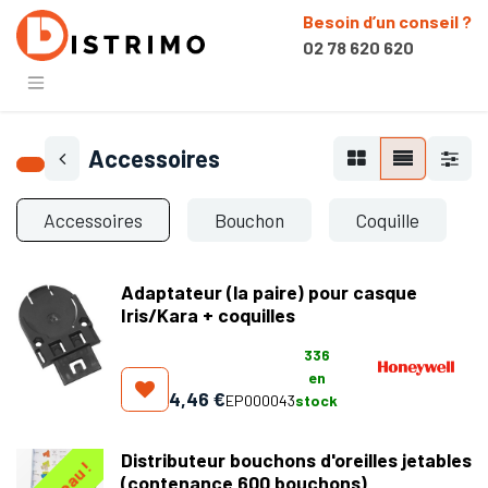
Besoin d’un conseil ?
02 78 620 620
Accessoires
Accessoires
Bouchon
Coquille
Adaptateur (la paire) pour casque
Iris/Kara + coquilles
336
en
4,46
€
EP000043
stock
Distributeur bouchons d'oreilles jetables
(contenance 600 bouchons)