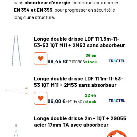
sans
absorbeur d'énergie
, conformes aux normes
EN 354 et EN 355
, pour progresser en sécurité le
long d'une structure.
Longe double drisse LDF 11 1,5m-11-
53-53 1QT M11 + 2M53 sans absorbeur
36
en
88,45
€
EP100905
stock
Longe double drisse LDF 11 1m-11-53-
53 1QT M11 + 2M53 sans absorbeur
22
en
86,00
€
EP104607
stock
Longe double drisse 2m - 1QT + 2GO55
acier 17mm TA avec absorbeur