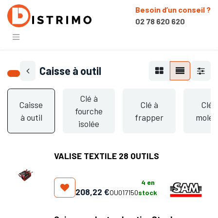
Besoin d’un conseil ?
02 78 620 620
Caisse à outil
Clé à
Caisse
Clé à
Clé 
fourche
à outil
frapper
molet
isolée
VALISE TEXTILE 28 OUTILS
4
en
208,22
€
OU017150
stock