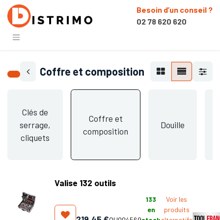
Besoin d’un conseil ?
02 78 620 620
Coffre et composition
Clés de
Coffre et
serrage,
Douille
composition
cliquets
Valise 132 outils
133
Voir les
en
produits
219,45
€
OU004569
stock
alternatifs