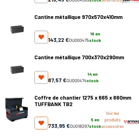
Cantine métallique 970x570x410mm
16
en
143,22
€
OU000475
stock
Cantine métallique 700x370x290mm
14
en
87,57
€
OU000474
stock
Coffre de chantier 1275 x 665 x 660mm
TUFFBANK TB2
Voir les
5
en
produits
733,95
€
OU018297
stock
accessoires