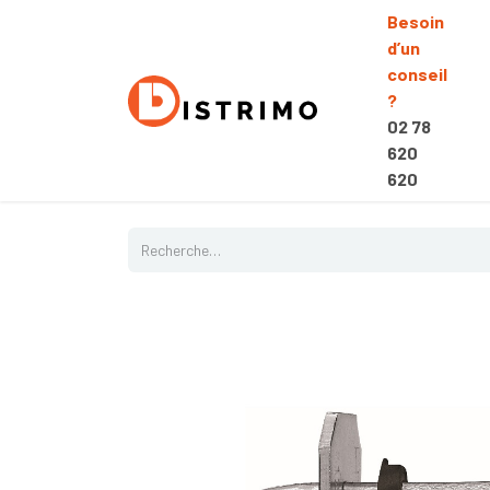
Besoin
d’un
conseil
?
02 78
620
620