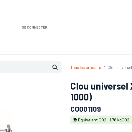
SE CONNECTER
Nos produits
Location DISTRIPLUS
Dem
Tous les produits
Clou universe
Clou universel 
1000)
CO001109
🌍 Equivalent CO2 : 1.78 kgCO2