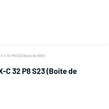
ande de SAV
Nos services
Aides au choix
FAQ
Tout savoir sur les gan
l X-C 32 P8 S23 (Boite de 1000)
X-C 32 P8 S23 (Boite de