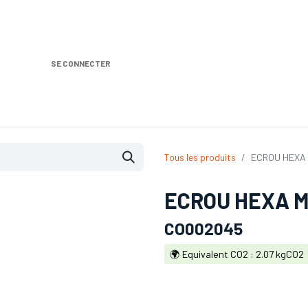
SE CONNECTER
Nos produits
Location DISTRIPLUS
Dem
Tous les produits
ECROU HEXA 
ECROU HEXA M
CO002045
🌍 Equivalent CO2 : 2.07 kgCO2