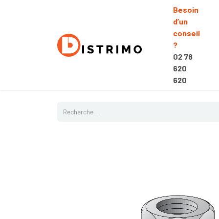
Besoin
d’un
conseil
?
02 78
620
620