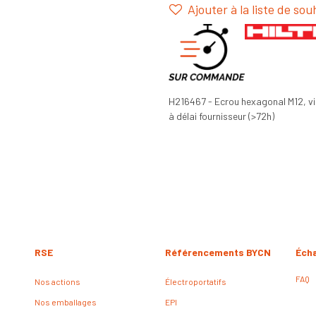
Ajouter à la liste de sou
H216467 - Ecrou hexagonal M12, v
à délai fournisseur (>72h)
RSE
Référencements BYCN
Éch
FAQ
Nos actions
Électroportatifs
Nos emballages
EPI