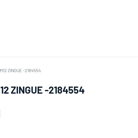
ande de SAV
Nos services
Aides au choix
FAQ
Tout savoir sur les gan
M12 ZINGUE -2184554
12 ZINGUE -2184554