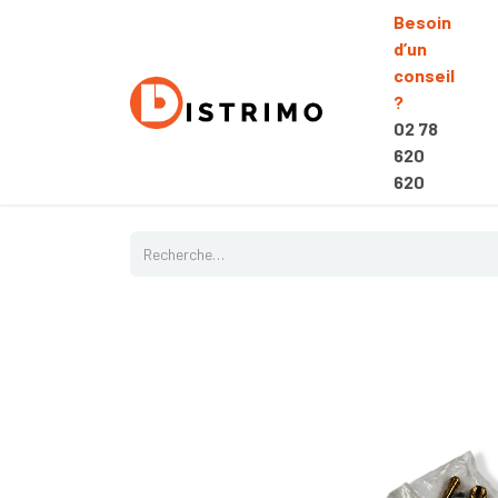
Besoin
d’un
conseil
?
02 78
620
620