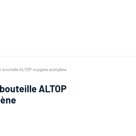
ande de SAV
Nos services
Aides au choix
FAQ
Tout savoir sur les gan
r bouteille ALTOP oxygène acétylène
bouteille ALTOP
lène