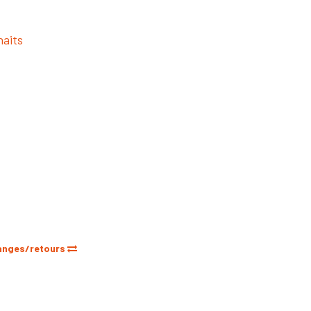
haits
anges/retours