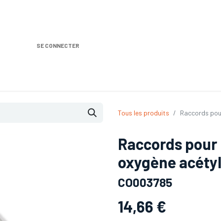
SE CONNECTER
Nos produits
Location DISTRIPLUS
Dem
Tous les produits
Raccords pou
Raccords pour 
oxygène acéty
CO003785
14,66
€