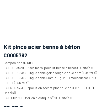
Kit pince acier benne à béton
CO005782
Composition du Kit :
--> CO003529 : Pince métal pour kit benne à béton (1 Unité(s))
--> CO005048 : Elingue câble gaine rouge 2 boucle 3m (1 Unité(s))
--> CO005049 : Elingue câble Diam. 4 Lg 1M + 1 mousqueton CMU
0,160T (1 Unité(s))
--> EN007551 : Dépollution sachet plastique pour kit BPR GIE (1
Unité(s))
--> SI002744 : Maillon plastique N°8 (1 Unité(s))