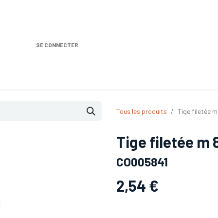
SE CONNECTER
Nos produits
Location DISTRIPLUS
Dem
Tous les produits
Tige filetée m
Tige filetée m 
CO005841
2,54
€