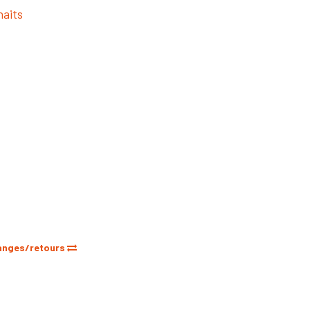
haits
anges/retours