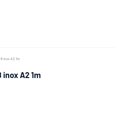
ande de SAV
Nos services
Aides au choix
FAQ
Tout savoir sur les gan
 8 inox A2 1m
8 inox A2 1m