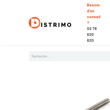
Besoin
d’un
conseil
?
02 78
620
620