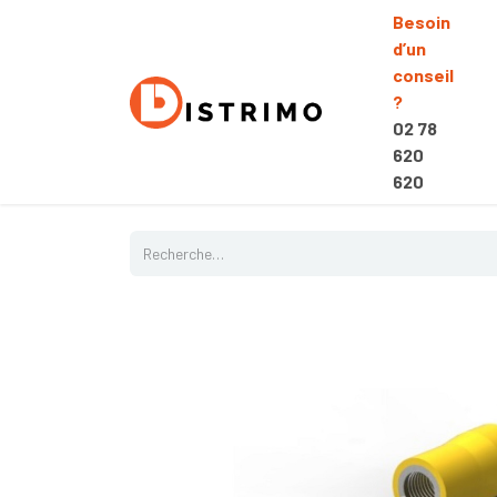
Besoin
d’un
conseil
?
02 78
620
620