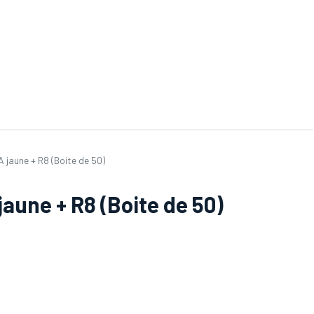
ande de SAV
Nos services
Aides au choix
FAQ
Tout savoir sur les gan
jaune + R8 (Boite de 50)
aune + R8 (Boite de 50)