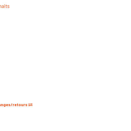
haits
anges/retours