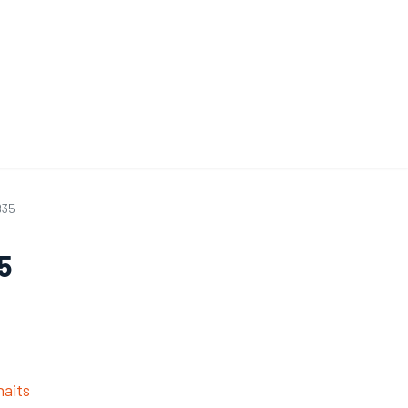
ande de SAV
Nos services
Aides au choix
FAQ
Tout savoir sur les gan
B35
35
haits