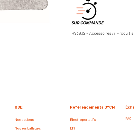
H93932 - Accessoires // Produit s
RSE
Référencements BYCN
Éch
FAQ
Nos actions
Électroportatifs
Nos emballages
EPI