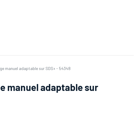
ande de SAV
Nos services
Aides au choix
FAQ
Tout savoir sur les gan
age manuel adaptable sur SDS+ - 54348
e manuel adaptable sur