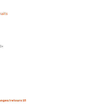
haits
DS+
anges/retours