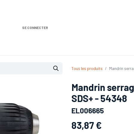
SE CONNECTER
Nos produits
Location DISTRIPLUS
Dem
Tous les produits
Mandrin serr
Mandrin serrag
SDS+ - 54348
EL006665
83,87
€