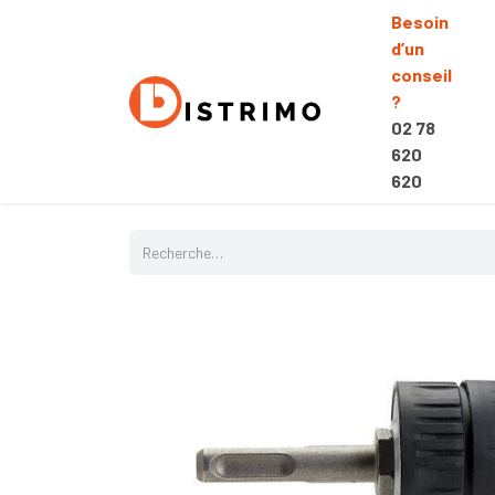
Besoin
d’un
conseil
?
02 78
620
620