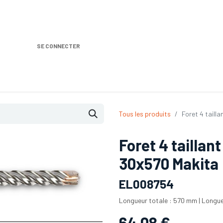
SE CONNECTER
Nos produits
Location DISTRIPLUS
Dem
Tous les produits
Foret 4 taill
Foret 4 tailla
30x570 Makita
EL008754
Longueur totale : 570 mm | Longue
64,08
€