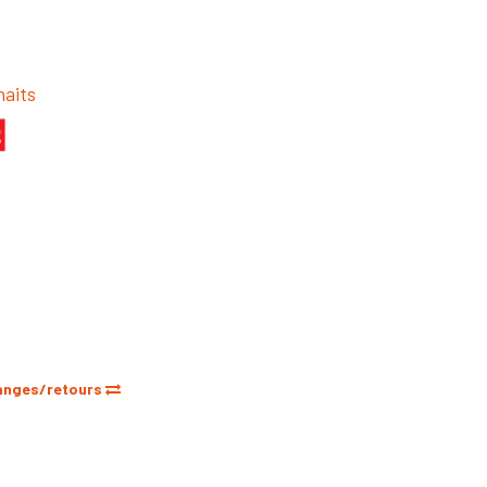
haits
anges/retours