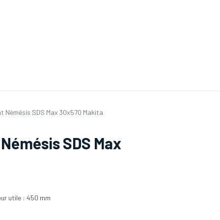
ande de SAV
Nos services
Aides au choix
FAQ
Tout savoir sur les gan
ant Némésis SDS Max 30x570 Makita
nt Némésis SDS Max
ur utile : 450 mm