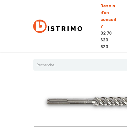
Besoin
d’un
conseil
?
02 78
620
620