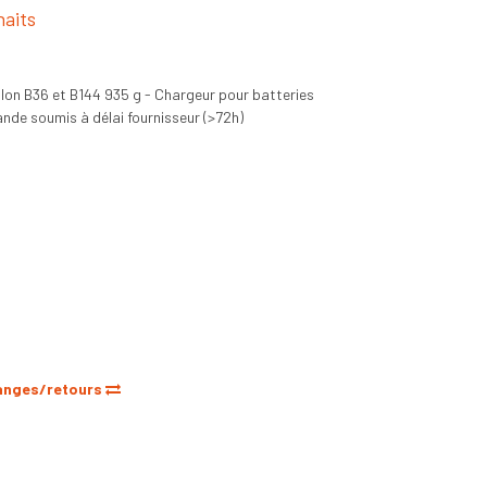
haits
 Ion B36 et B144 935 g - Chargeur pour batteries
nde soumis à délai fournisseur (>72h)
anges/retours