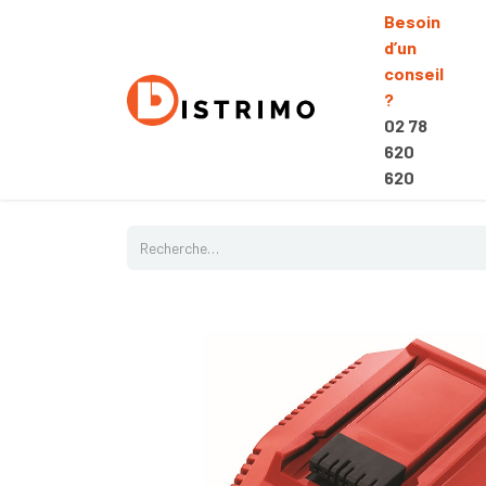
Besoin
d’un
conseil
?
02 78
620
620