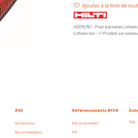
Ajouter à la liste de sou
H2015761 - Pour batteries Lithium
Lithium-Ion - // Produit sur comma
RSE
Référencements BYCN
Éch
FAQ
Nos actions
Électroportatifs
Nos emballages
EPI