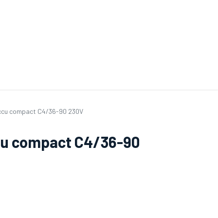
ande de SAV
Nos services
Aides au choix
FAQ
Tout savoir sur les gan
ccu compact C4/36-90 230V
cu compact C4/36-90