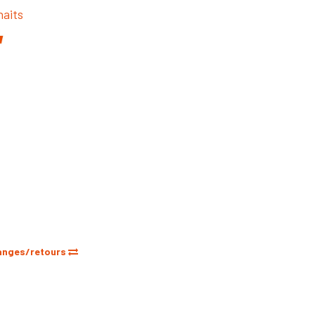
haits
anges/retours