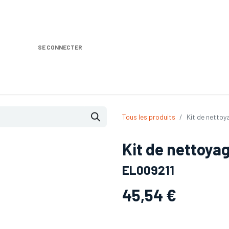
SE CONNECTER
Nos produits
Location DISTRIPLUS
Dem
Tous les produits
Kit de nettoy
Kit de nettoya
EL009211
45,54
€