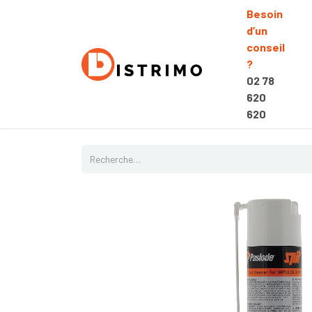
Besoin
d’un
conseil
?
02 78
620
620