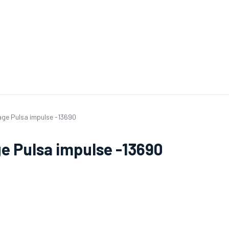
ande de SAV
Nos services
Aides au choix
FAQ
Tout savoir sur les gan
age Pulsa impulse -13690
ge Pulsa impulse -13690