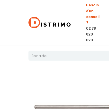
Besoin
d’un
conseil
?
02 78
620
620