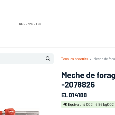
SE CONNECTER
Nos produits
Location DISTRIPLUS
Dem
Tous les produits
Meche de for
Meche de fora
-2078826
EL014188
🌍 Equivalent CO2 : 6.96 kgCO2