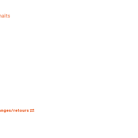
haits
anges/retours