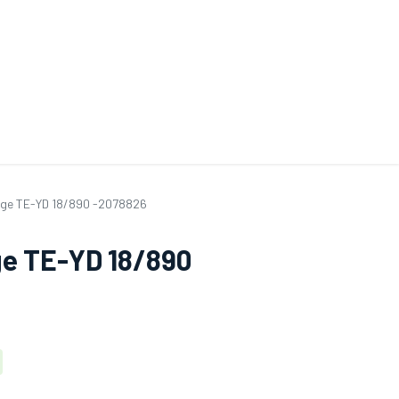
ande de SAV
Nos services
Aides au choix
FAQ
Tout savoir sur les gan
age TE-YD 18/890 -2078826
ge TE-YD 18/890