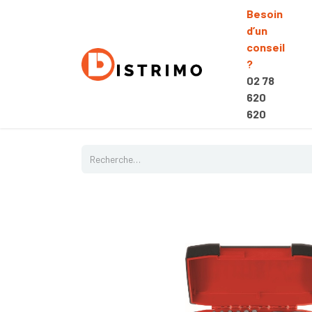
Besoin
d’un
conseil
?
02 78
620
620