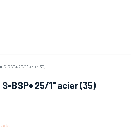
ande de SAV
Nos services
Aides au choix
FAQ
Tout savoir sur les gan
t S-BSP+ 25/1'' acier (35)
S-BSP+ 25/1'' acier (35)
haits