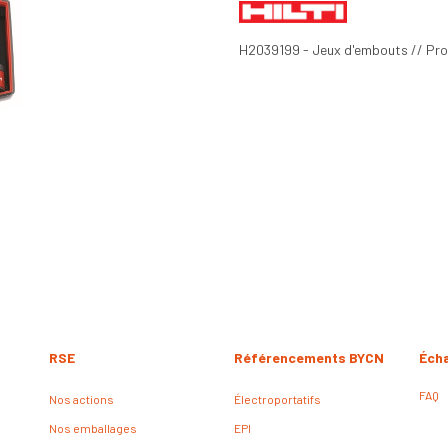
H2039199 - Jeux d'embouts // Prod
RSE
Référencements BYCN
Éch
FAQ
Nos actions
Électroportatifs
Nos emballages
EPI