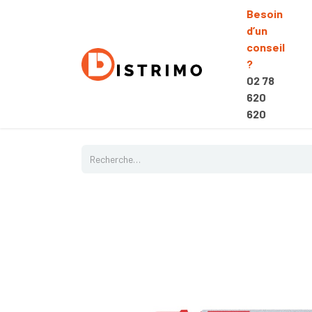
Besoin
d’un
conseil
?
02 78
620
620