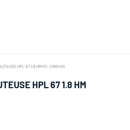
ande de SAV
Nos services
Aides au choix
FAQ
Tout savoir sur les gan
UTEUSE HPL 67 1.8 HM (5) -2185400
TEUSE HPL 67 1.8 HM