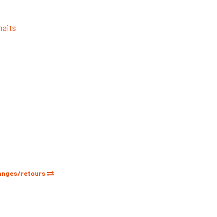
haits
anges/retours