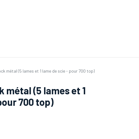
ande de SAV
Nos services
Aides au choix
FAQ
Tout savoir sur les gan
ock métal (5 lames et 1 lame de scie - pour 700 top)
k métal (5 lames et 1
pour 700 top)