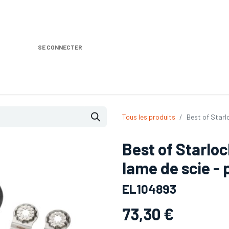
SE CONNECTER
Nos produits
Location DISTRIPLUS
Dem
Tous les produits
Best of Starl
Best of Starloc
lame de scie - 
EL104893
73,30
€