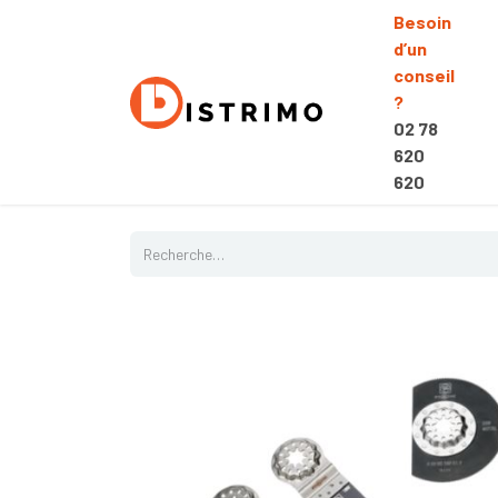
Besoin
d’un
conseil
?
02 78
620
620