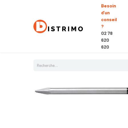
Besoin
d’un
conseil
?
02 78
620
620