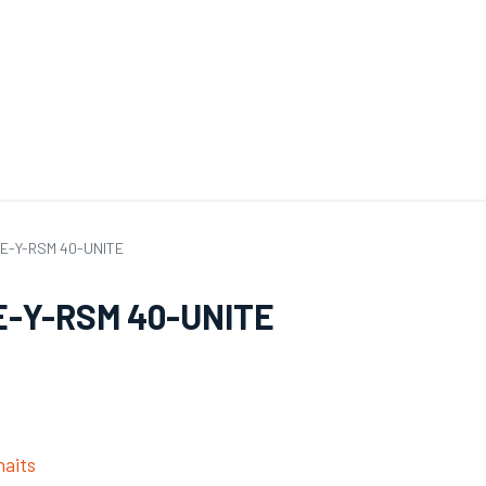
ande de SAV
Nos services
Aides au choix
FAQ
Tout savoir sur les gan
 TE-Y-RSM 40-UNITE
TE-Y-RSM 40-UNITE
haits