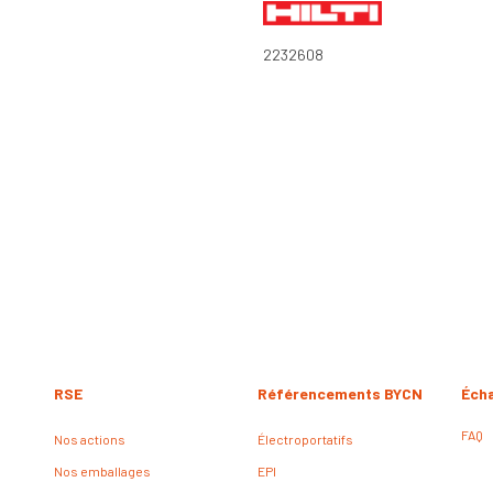
2232608
RSE
Référencements BYCN
Éch
FAQ
Nos actions
Électroportatifs
Nos emballages
EPI