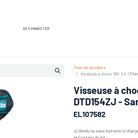
SE CONNECTER
Nos produits
Location DISTRIPLUS
Dem
Tous les produits
Visseuse à chocs 18V 1/4 175N
Visseuse à cho
DTD154ZJ - San
EL107582
⚠️ Vendu nu sans batterie ni charg
↪️ Contenu du kit :