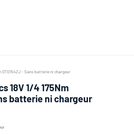
ande de SAV
Nos services
Aides au choix
FAQ
Tout savoir sur les gan
m DTD154ZJ - Sans batterie ni chargeur
cs 18V 1/4 175Nm
s batterie ni chargeur
eur