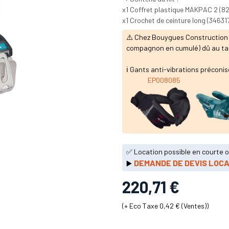
x1 Coffret plastique MAKPAC 2 (8
x1 Crochet de ceinture long (34631
⚠️ Chez Bouygues Construction : 
compagnon en cumulé) dû au taux
ℹ️ Gants anti-vibrations préconis
EP008085
✅ Location possible en courte 
DEMANDE DE DEVIS LOCA
▶️
220,71
€
(+
Eco Taxe 0,42 € (Ventes)
)