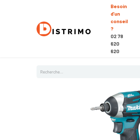
Besoin
d’un
conseil
?
02 78
620
620