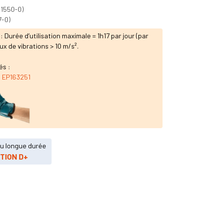
21550-0)
7-0)
Durée d’utilisation maximale = 1h17 par jour (par
 de vibrations > 10 m/s².
és :
EP163251
ou longue durée
TION D+