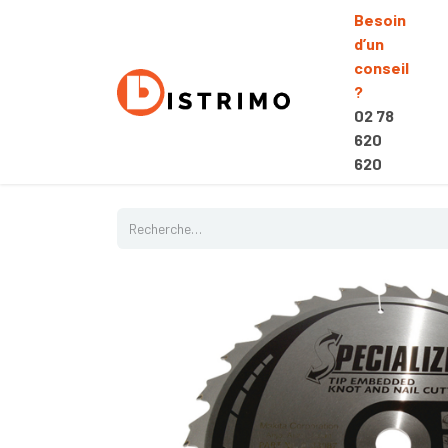
Besoin
d’un
conseil
?
02 78
620
620