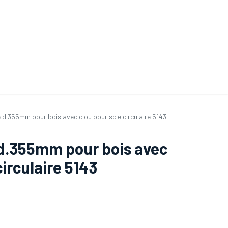
ande de SAV
Nos services
Aides au choix
FAQ
Tout savoir sur les gan
d.355mm pour bois avec clou pour scie circulaire 5143
d.355mm pour bois avec
circulaire 5143