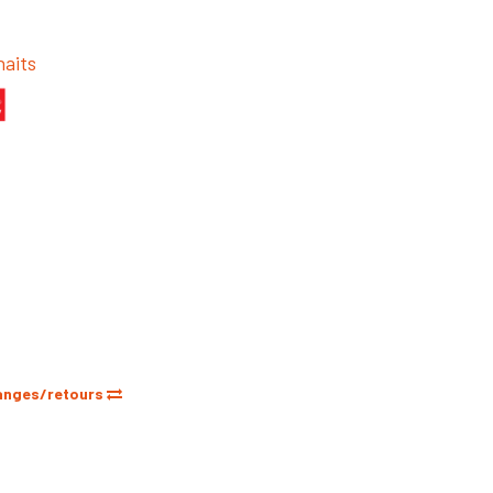
haits
anges/retours