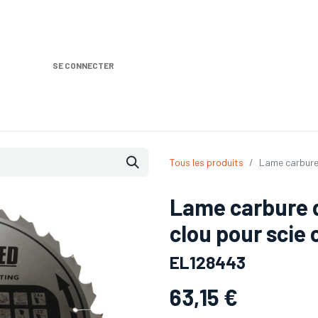
SE CONNECTER
Nos produits
Location DISTRIPLUS
Dem
Tous les produits
Lame carbure 
Lame carbure 
clou pour scie 
EL128443
63,15
€