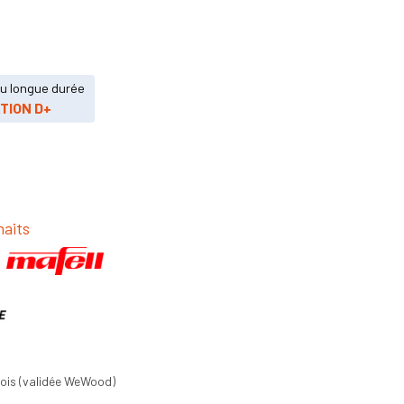
ou longue durée
TION D+
haits
Bois (validée WeWood)