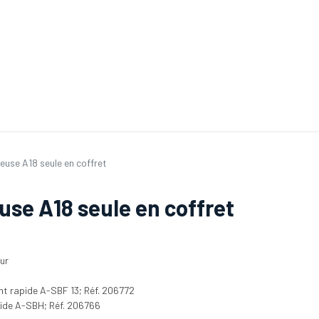
ande de SAV
Nos services
Aides au choix
FAQ
Tout savoir sur les gan
euse A18 seule en coffret
use A18 seule en coffret
ur
t rapide A-SBF 13; Réf. 206772
ide A-SBH; Réf. 206766