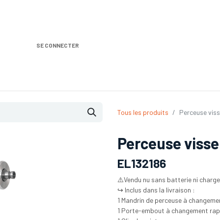
SE CONNECTER
Nos produits
Location DISTRIPLUS
Dem
Tous les produits
Perceuse viss
Perceuse visse
EL132186
⚠️Vendu nu sans batterie ni charge
↪️ Inclus dans la livraison :
1 Mandrin de perceuse à changemen
1 Porte-embout à changement rap