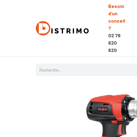
Besoin
d’un
conseil
?
02 78
620
620