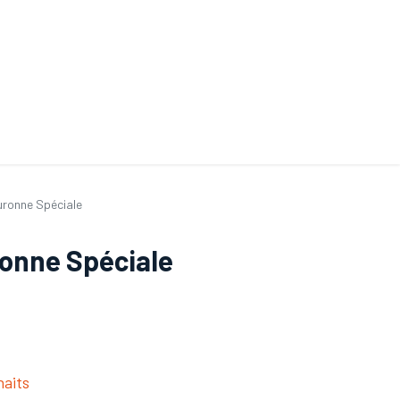
ande de SAV
Nos services
Aides au choix
FAQ
Tout savoir sur les gan
uronne Spéciale
onne Spéciale
haits