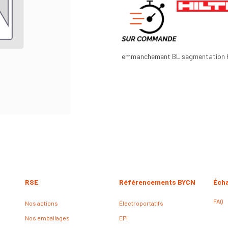
emmanchement BL segmentatio
RSE
Référencements BYCN
Éch
FAQ
Nos actions
Électroportatifs
Nos emballages
EPI