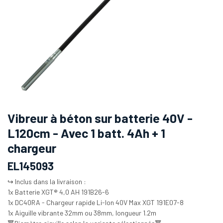
Vibreur à béton sur batterie 40V -
L120cm - Avec 1 batt. 4Ah + 1
chargeur
EL145093
↪️ Inclus dans la livraison :
1x Batterie XGT® 4,0 AH 191B26-6
1x DC40RA - Chargeur rapide Li-Ion 40V Max XGT 191E07-8
1x Aiguille vibrante 32mm ou 38mm, longueur 1.2m