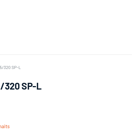
ande de SAV
Nos services
Aides au choix
FAQ
Tout savoir sur les gan
35/320 SP-L
5/320 SP-L
haits