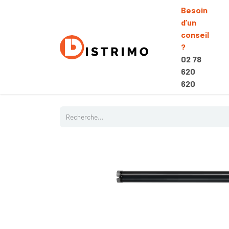
Besoin
d’un
conseil
?
02 78
620
620