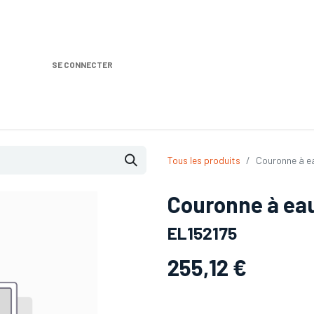
SE CONNECTER
Nos produits
Location DISTRIPLUS
Dem
Tous les produits
Couronne à e
Couronne à ea
EL152175
255,12
€