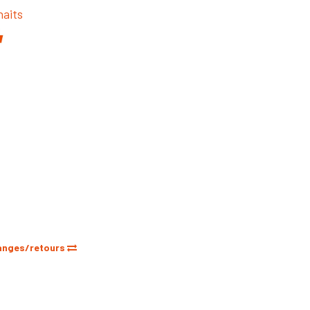
haits
anges/retours