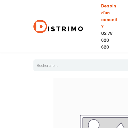
Besoin
d’un
conseil
?
02 78
620
620