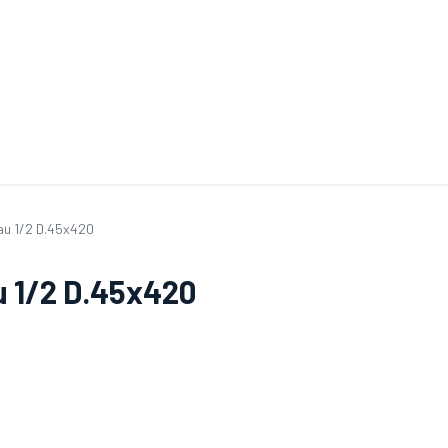
ande de SAV
Nos services
Aides au choix
FAQ
Tout savoir sur les gan
au 1/2 D.45x420
u 1/2 D.45x420