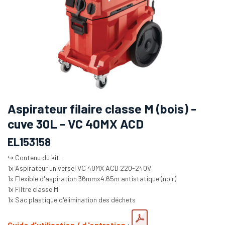
Aspirateur filaire classe M (bois) -
cuve 30L - VC 40MX ACD
EL153158
↪️ Contenu du kit :
1x Aspirateur universel VC 40MX ACD 220-240V
1x Flexible d'aspiration 36mmx4.65m antistatique (noir)
1x Filtre classe M
1x Sac plastique d'élimination des déchets
Guide d'utilisation / d 'entretien
: