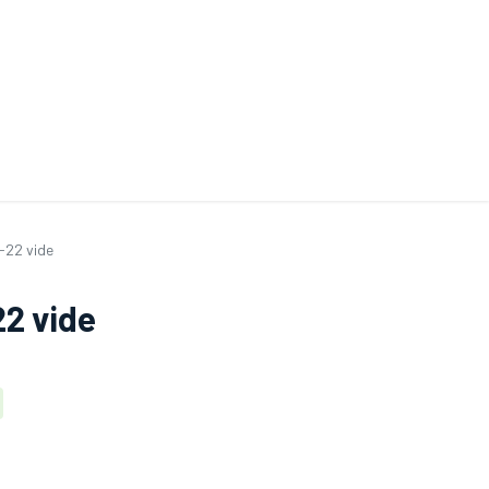
ande de SAV
Nos services
Aides au choix
FAQ
Tout savoir sur les gan
-22 vide
22 vide