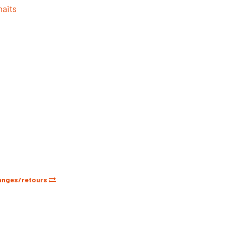
haits
anges/retours