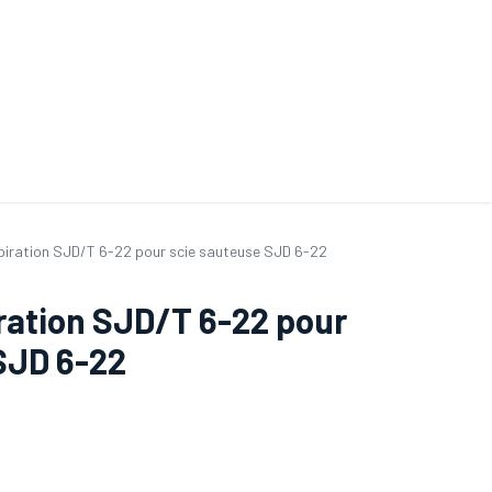
ande de SAV
Nos services
Aides au choix
FAQ
Tout savoir sur les gan
piration SJD/T 6-22 pour scie sauteuse SJD 6-22
ration SJD/T 6-22 pour
SJD 6-22