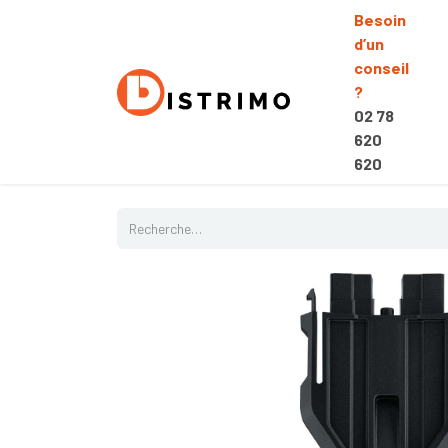
Besoin
d’un
conseil
?
02 78
620
620