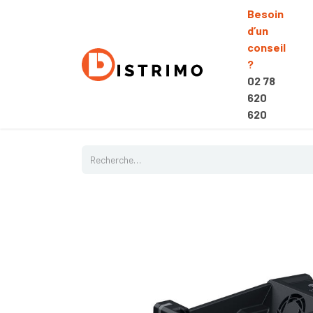
Besoin
d’un
conseil
?
02 78
620
620