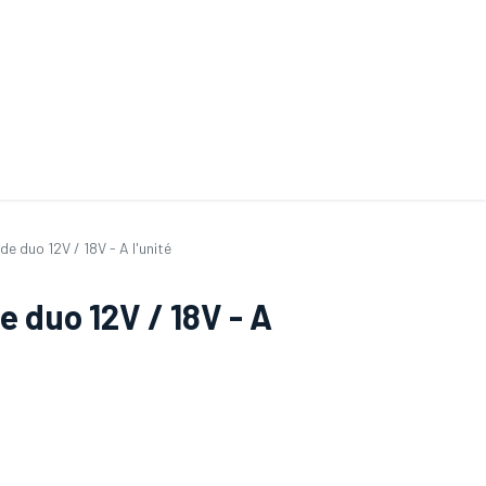
ande de SAV
Nos services
Aides au choix
FAQ
Tout savoir sur les gan
e duo 12V / 18V - A l'unité
e duo 12V / 18V - A