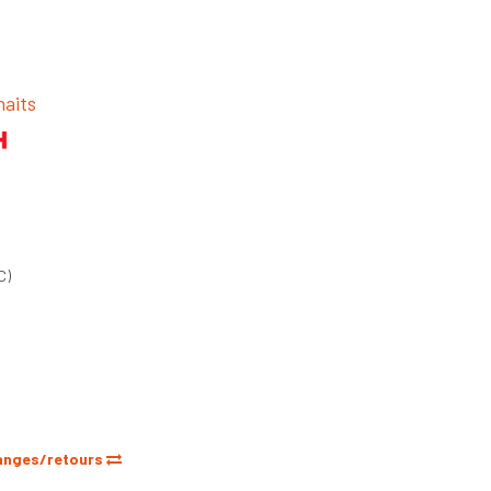
haits
C)
anges/retours