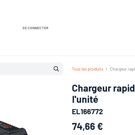
SE CONNECTER
Nos produits
Location DISTRIPLUS
Dem
Tous les produits
Chargeur rapid
Chargeur rapid
l'unité
EL166772
74,66
€