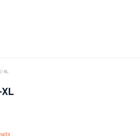
ande de SAV
Nos services
Aides au choix
FAQ
Tout savoir sur les gan
IE-XL
-XL
haits