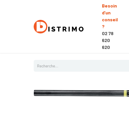
Besoin
d’un
conseil
?
02 78
620
620