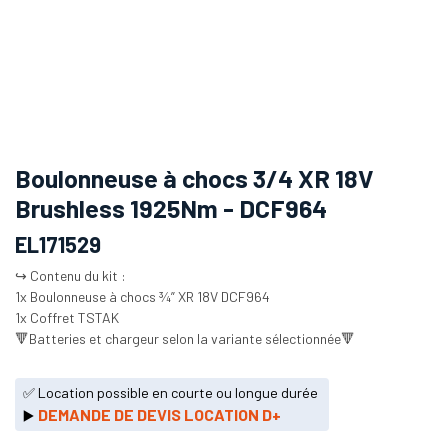
Boulonneuse à chocs 3/4 XR 18V
Brushless 1925Nm - DCF964
EL171529
↪️ Contenu du kit :
1x Boulonneuse à chocs ¾” XR 18V DCF964
1x Coffret TSTAK
🔻Batteries et chargeur selon la variante sélectionnée🔻
✅ Location possible en courte ou longue durée
DEMANDE DE DEVIS LOCATION D+
▶️