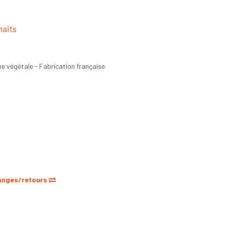
haits
ne végétale - Fabrication française
anges/retours