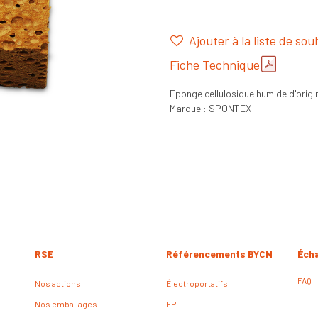
Ajouter à la liste de sou
Fiche Technique
Eponge cellulosique humide d'origi
Marque : SPONTEX
RSE
Référencements BYCN
Éch
FAQ
Nos actions
Électroportatifs
Nos emballages
EPI