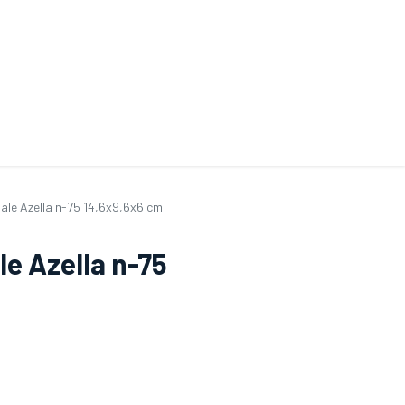
ande de SAV
Nos services
Aides au choix
FAQ
Tout savoir sur les gan
ale Azella n-75 14,6x9,6x6 cm
e Azella n-75