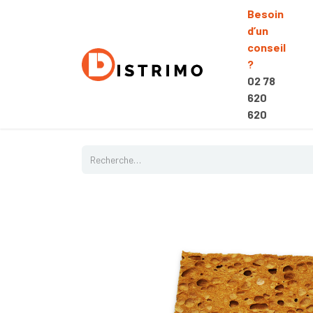
Besoin
d’un
conseil
?
02 78
620
620