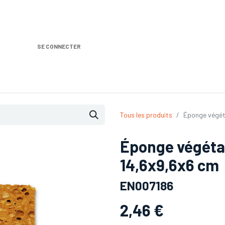
SE CONNECTER
Nos produits
Location DISTRIPLUS
Dem
Tous les produits
Éponge végét
Éponge végétal
14,6x9,6x6 cm
EN007186
2,46
€