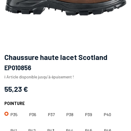
Chaussure haute lacet Scotland
EP010856
ℹ️ Article disponible jusqu'à épuisement !
55,23
€
POINTURE
P35
P36
P37
P38
P39
P40
P41
P42
P43
P44
P45
P46