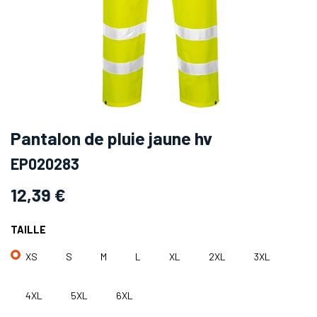
Pantalon de pluie jaune hv
EP020283
12,39
€
TAILLE
XS
S
M
L
XL
2XL
3XL
4XL
5XL
6XL