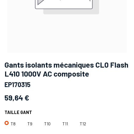
Gants isolants mécaniques CL0 Flash
L410 1000V AC composite
EP170315
59,64
€
TAILLE GANT
T8
T9
T10
T11
T12