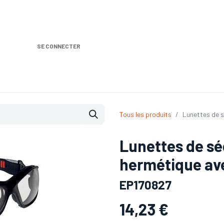
SE CONNECTER
Nos produits
Location DISTRIPLUS
Dem
Tous les produits
Lunettes de 
Lunettes de sé
hermétique av
EP170827
14,23
€