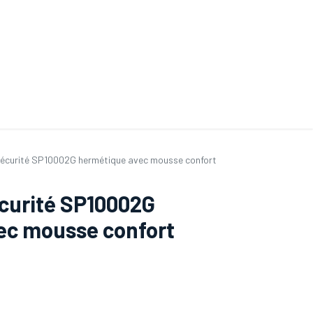
ande de SAV
Nos services
Aides au choix
FAQ
Tout savoir sur les gan
sécurité SP10002G hermétique avec mousse confort
curité SP10002G
ec mousse confort