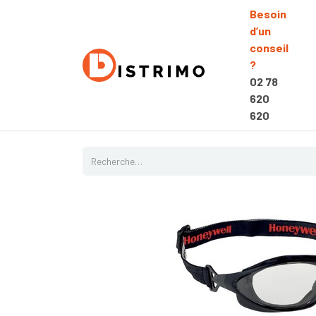
Besoin
d’un
conseil
?
02 78
620
620