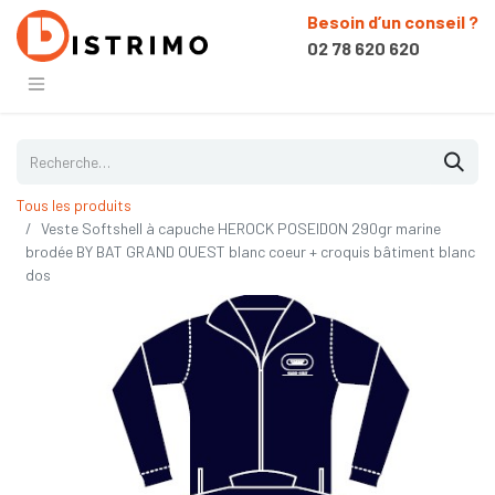
Besoin d’un conseil ?
02 78 620 620
Tous les produits
Veste Softshell à capuche HEROCK POSEIDON 290gr marine
brodée BY BAT GRAND OUEST blanc coeur + croquis bâtiment blanc
dos