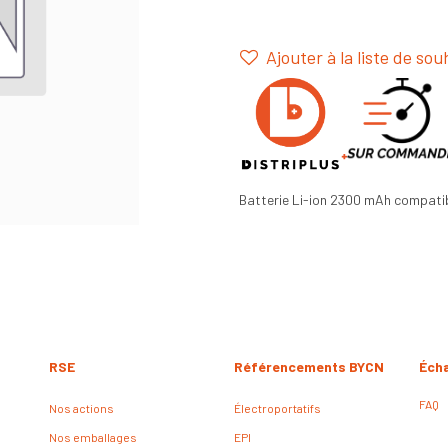
Ajouter à la liste de sou
Batterie Li-ion 2300 mAh compatib
RSE
Référencements BYCN
Éch
FAQ
Nos actions
Électroportatifs
Nos emballages
EPI