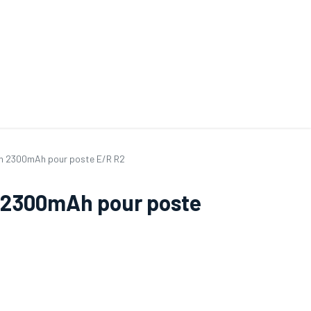
ande de SAV
Nos services
Aides au choix
FAQ
Tout savoir sur les gan
Ion 2300mAh pour poste E/R R2
n 2300mAh pour poste