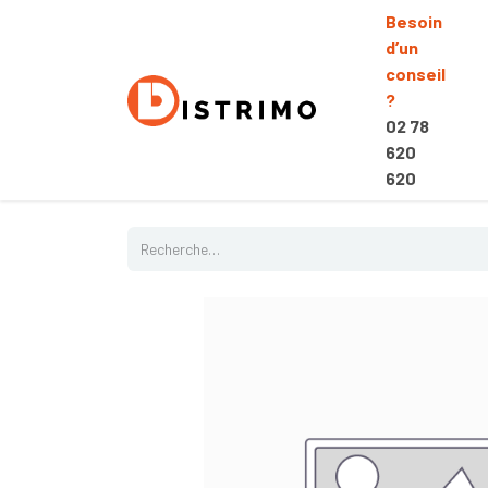
Besoin
d’un
conseil
?
02 78
620
620