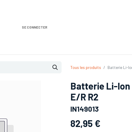
SE CONNECTER
Nos produits
Location DISTRIPLUS
Dem
Tous les produits
Batterie Li-
Batterie Li-Io
E/R R2
IN149013
82,95
€