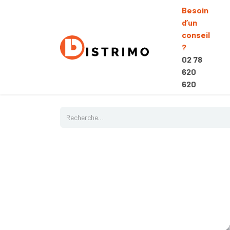
Besoin
d’un
conseil
?
02 78
620
620