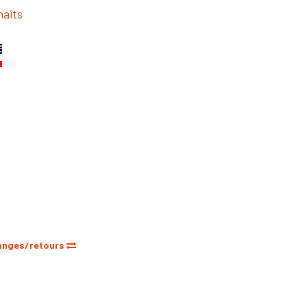
haits
anges/retours