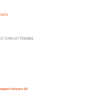
haits
EC TUYAU ET POIGNEE
anges/retours