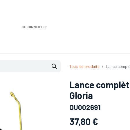
SE CONNECTER
Nos produits
Location DISTRIPLUS
Dem
Tous les produits
Lance complèt
Lance complète
Gloria
OU002691
37,80
€