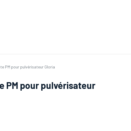
ande de SAV
Nos services
Aides au choix
FAQ
Tout savoir sur les gan
e PM pour pulvérisateur Gloria
 PM pour pulvérisateur