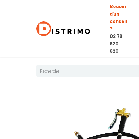
Besoin
d’un
conseil
?
02 78
620
620