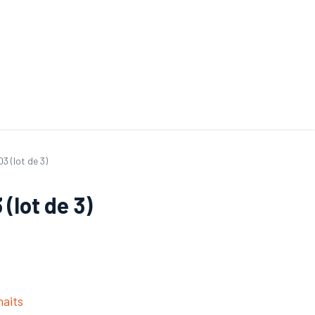
ande de SAV
Nos services
Aides au choix
FAQ
Tout savoir sur les gan
3 (lot de 3)
(lot de 3)
haits