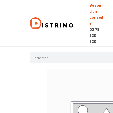
Besoin
d’un
conseil
?
02 78
620
620