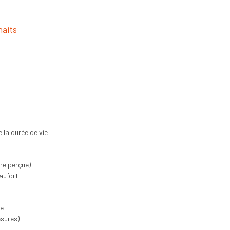
haits
 la durée de vie
re perçue)
eaufort
ne
sures)