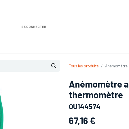
SE CONNECTER
Nos produits
Location DISTRIPLUS
Dem
Tous les produits
Anémomètre a
Anémomètre av
thermomètre
OU144574
67,16
€