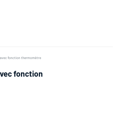
ande de SAV
Nos services
Aides au choix
FAQ
Tout savoir sur les gan
vec fonction thermomètre
ec fonction