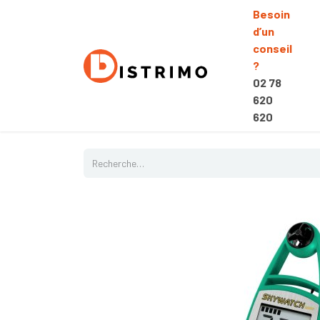
Besoin
d’un
conseil
?
02 78
620
620