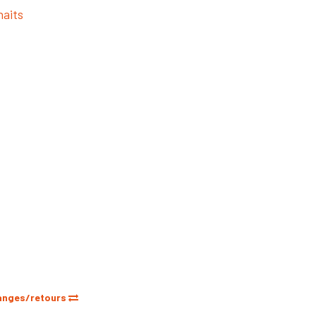
haits
anges/retours