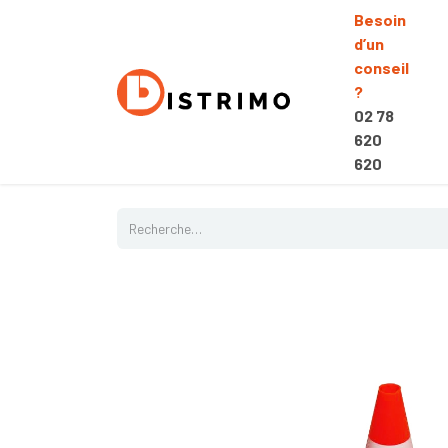
Besoin
d’un
conseil
?
02 78
620
620