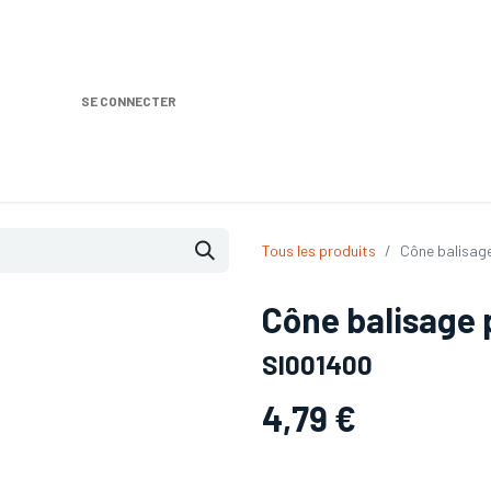
SE CONNECTER
Nos produits
Location DISTRIPLUS
Dem
Tous les produits
Cône balisag
Cône balisage
SI001400
4,79
€